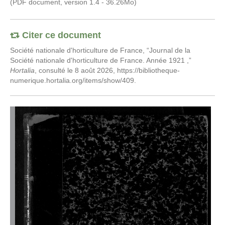
Année 1921
(PDF document, version 1.4 - 36.26Mo)
Citer ce document
Société nationale d'horticulture de France, “Journal de la
Société nationale d'horticulture de France. Année 1921 ,”
Hortalia
, consulté le 8 août 2026,
https://bibliotheque-
numerique.hortalia.org/items/show/409
.