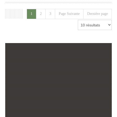
1
2
3
Page Suivante
Dernière page