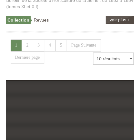
Bulletin de la Société d'Horticulture de la Seine : de 1853 à 1854
(tomes XI et XII)
voir plus +
Collection
Revues
1
2
3
4
5
Page Suivante
Dernière page